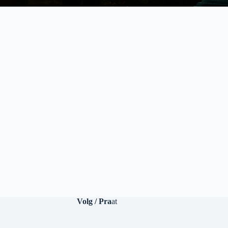
Volg / Pra
at