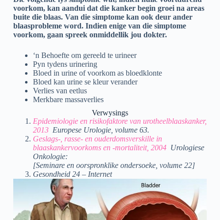
voorkom, kan aandui dat die kanker begin groei na areas
buite die blaas. Van die simptome kan ook deur ander
blaasprobleme word. Indien enige van die simptome
voorkom, gaan spreek onmiddellik jou dokter.
‘n Behoefte om gereeld te urineer
Pyn tydens urinering
Bloed in urine of voorkom as bloedklonte
Bloed kan urine se kleur verander
Verlies van eetlus
Merkbare massaverlies
Verwysings
Epidemiologie en risikofaktore van urotheelblaaskanker,
2013
Europese Urologie, volume 63.
Geslags-, rasse- en ouderdomsverskille in
blaaskankervoorkoms en -mortaliteit, 2004
Urologiese
Onkologie:
[Seminare en oorspronklike ondersoeke, volume 22]
Gesondheid 24 – Internet