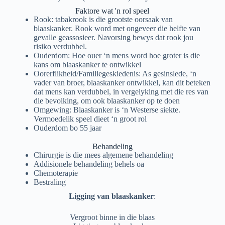
Faktore wat 'n rol speel
Rook: tabakrook is die grootste oorsaak van
blaaskanker. Rook word met ongeveer die helfte van
gevalle geassosieer. Navorsing bewys dat rook jou
risiko verdubbel.
Ouderdom: Hoe ouer ‘n mens word hoe groter is die
kans om blaaskanker te ontwikkel
Oorerflikheid/Familiegeskiedenis: As gesinslede, ‘n
vader van broer, blaaskanker ontwikkel, kan dit beteken
dat mens kan verdubbel, in vergelyking met die res van
die bevolking, om ook blaaskanker op te doen
Omgewing: Blaaskanker is ‘n Westerse siekte.
Vermoedelik speel dieet ‘n groot rol
Ouderdom bo 55 jaar
Behandeling
Chirurgie is die mees algemene behandeling
Addisionele behandeling behels oa
Chemoterapie
Bestraling
Ligging van blaaskanker
:
Vergroot binne in die blaas