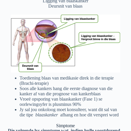
Ligging van blaaskanker
Deursnit van blaas
Toediening blaas van medikasie direk in die terapie
(Brachi-terapie)
Soos alle kankers hang die eerste diagnose van die
kanker af van die prognose van kankerblaas
Vroeë opsporing van blaaskanker (Fase 1) se
oorlewingsyfer is plusminus 90%
Jy sal jou onkoloog moet konsulteer, want dit sal van
die tipe
blaaskanker
afhang en hoe dit versprei word
Simptome
Die volgende lys simptome wat, indien hulle voortdurend